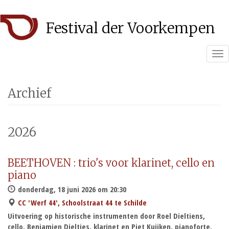
Overslaan
Festival der Voorkempen
en
naar
de
Tog
inhoud
nav
gaan
Archief
2026
BEETHOVEN : trio's voor klarinet, cello en
piano
donderdag, 18 juni 2026 om 20:30
CC 'Werf 44', Schoolstraat 44 te Schilde
Uitvoering op historische instrumenten door Roel Dieltiens,
cello, Benjamien Dieltjes, klarinet en Piet Kuijken, pianoforte.