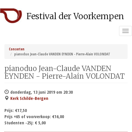
Overslaan
Festival der Voorkempen
en
naar
de
Tog
inhoud
nav
gaan
Concerten
pianoduo Jean-Claude VANDEN EYNDEN - Pierre-Alain VOLONDAT
pianoduo Jean-Claude VANDEN
EYNDEN - Pierre-Alain VOLONDAT
donderdag, 13 juni 2019 om 20:30
Kerk Schilde-Bergen
Prijs:
€17,50
Prijs +65 of voorverkoop:
€16,00
Studenten -25j:
€ 5,00