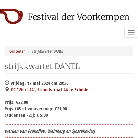
Overslaan
Festival der Voorkempen
en
naar
de
Tog
inhoud
nav
gaan
Concerten
strijkkwartet DANEL
strijkkwartet DANEL
vrijdag, 17 mei 2024 om 20:30
CC 'Werf 44', Schoolstraat 44 te Schilde
Prijs:
€22,00
Prijs +65 of voorverkoop:
€21,00
Studenten -25j:
€ 5,00
werken van Prokofiev, Weinberg en Sjostakovitsj