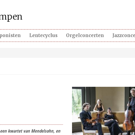
kempen
ponisten
Lentecyclus
Orgelconcerten
Jazzconc
k een kwartet van Mendelsohn, en