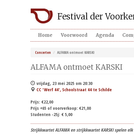
Overslaan
Festival der Voor
en
naar
de
inhoud
Home
Voorwoord
Agenda
Com
gaan
Concerten
ALFAMA ontmoet KARSKI
ALFAMA ontmoet KARSKI
vrijdag, 23 mei 2025 om 20:30
CC 'Werf 44', Schoolstraat 44 te Schilde
Prijs:
€22,00
Prijs +65 of voorverkoop:
€21,00
Studenten -25j:
€ 5,00
Strijkkwartet ALFAMA en strijkkwartet KARSKI spelen el