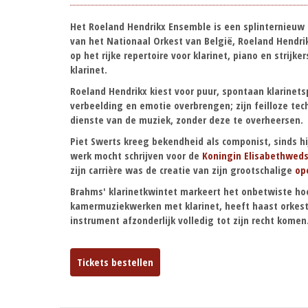
Het Roeland Hendrikx Ensemble is een splinternieuw 
van het Nationaal Orkest van België, Roeland Hendrik
op het rijke repertoire voor klarinet, piano en strijk
klarinet.
Roeland Hendrikx kiest voor puur, spontaan klarinetspe
verbeelding en emotie overbrengen; zijn feilloze tec
dienste van de muziek, zonder deze te overheersen.
Piet Swerts kreeg bekendheid als componist, sinds hij
werk mocht schrijven voor de
Koningin Elisabethweds
zijn carrière was de creatie van zijn grootschalige
op
Brahms' klarinetkwintet markeert het onbetwiste h
kamermuziekwerken met klarinet, heeft haast orkest
instrument afzonderlijk volledig tot zijn recht komen
Tickets bestellen