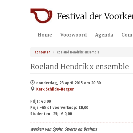
Overslaan
Festival der Voor
en
naar
de
inhoud
Home
Voorwoord
Agenda
Com
gaan
Concerten
Roeland Hendrikx ensemble
Roeland Hendrikx ensemble
donderdag, 23 april 2015 om 20:30
Kerk Schilde-Bergen
Prijs:
€0,00
Prijs +65 of voorverkoop:
€0,00
Studenten -25j:
€ 0,00
werken van Spohr, Swerts en Brahms