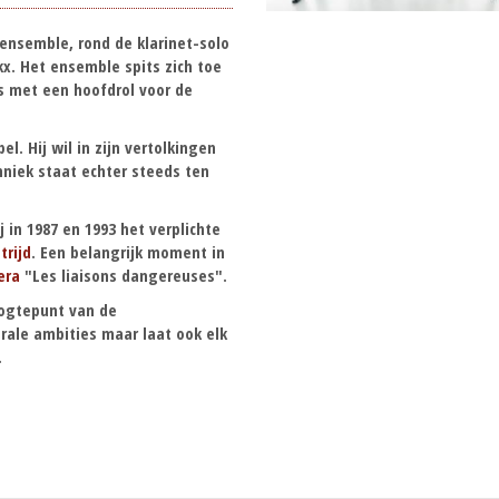
ensemble, rond de klarinet-solo
x. Het ensemble spits zich toe
ers met een hoofdrol voor de
l. Hij wil in zijn vertolkingen
hniek staat echter steeds ten
 in 1987 en 1993 het verplichte
trijd
. Een belangrijk moment in
era
"Les liaisons dangereuses".
oogtepunt van de
rale ambities maar laat ook elk
.