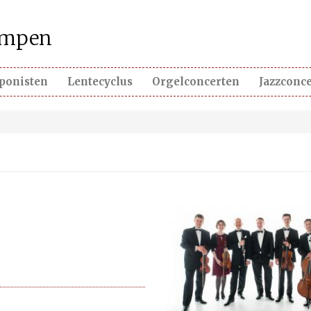
kempen
ponisten
Lentecyclus
Orgelconcerten
Jazzconc