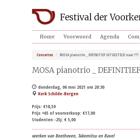
Overslaan
Festival der Voor
en
naar
de
inhoud
Home
Voorwoord
Agenda
Com
gaan
Concerten
MOSA pianotrio _ DEFINITIEF UITGESTELD naar ???
MOSA pianotrio _ DEFINITIE
donderdag, 06 mei 2021 om 20:30
Kerk Schilde-Bergen
Prijs:
€18,50
Prijs +65 of voorverkoop:
€17,00
Studenten -25j:
€ 5,00
werken van Beethoven, Takemitsu en Ravel