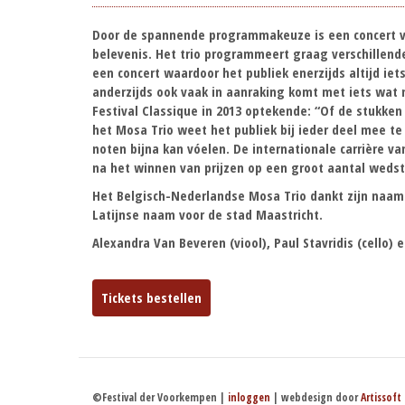
Door de
spannende programmakeuze
is een concert 
belevenis. Het trio programmeert graag verschillend
een concert waardoor het publiek enerzijds altijd ie
anderzijds ook vaak in aanraking komt met iets wat n
Festival Classique in 2013 optekende: “Of de stukken
het Mosa Trio weet het publiek bij ieder deel mee te
noten bijna kan vóelen. De internationale carrière v
na het winnen van prijzen op een groot aantal wedst
Het Belgisch-Nederlandse Mosa Trio dankt zijn naam
Latijnse naam voor de stad Maastricht.
Alexandra Van Beveren
(viool),
Paul Stavridis
(cello) 
Tickets bestellen
©Festival der Voorkempen |
inloggen
| webdesign door
Artissoft