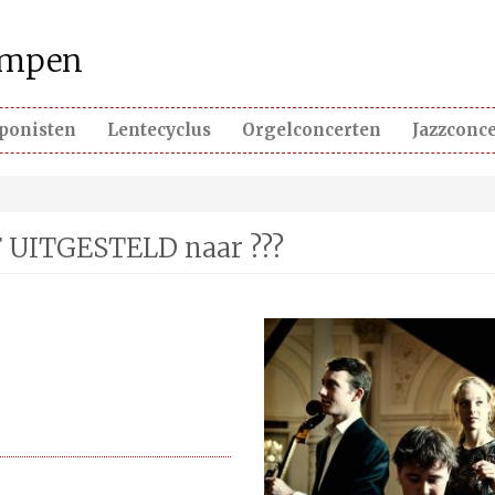
kempen
ponisten
Lentecyclus
Orgelconcerten
Jazzconc
F UITGESTELD naar ???